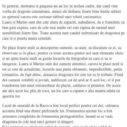
In general, duritatea si gingasia nu au loc in acelasi cadru, dar cand vine
vorba de dragoste cutezatoare, atunci ele definesc foarte bine liniile subtiri
cu ajutorul carora este creionat tabloul unei relatii carismatice.
Laura si Marius sunt din cale afara de zapaciti, nabadaiosi, de o franchete cu
bun gust expusa, care de cele mai multe ori este rapusa de sarmul unei
sensibilitati foarte fine. Toate acestea sunt candid imbratisate de dragostea pe
care si-o poarta unuia celuilalt.
Ne place foarte mult sa descoperim oamenii, sa stam, sa discutam cu ei, sa
observam ce le place, pentru ca toate acestea pentru noi sunt elemente cheie
si ne ajuta foarte mult sa gasim locurile de fotografiat in care ei sa se
integreze. Laura si Marius sunt doi oameni autentici, carora le place noul si
tot ce este de actualitate, locurile mai putin obisnuite, impredictibile, putin
romantice, de fapt deloc, deoarece dragostea lor este tot ce le trebuie. Fiind
doi oameni volubili si joviali, indiferent cat de arid ar fi acel loc, ei il pot
transforma intr-unul extraordinar de placut, calduros si primitor. De aceea
am ales acest loc plin de roca, un loc care a capatat o alta nuanta odata cu
aparitia lor.
Lacul de smarald de la Racos a fost locul perfect pentru cei doi, culoarea
acestuia fiind una dintre preferatele lor. Frumusetea acestui loc a fost
armonios completata de frumusetea protagonistilor, lasand sa se vada
dragostea in cele mai mici gesturi si atingeri.
Este minunat sa intalnesti astfel de oameni, care sa iti ofere astfel de