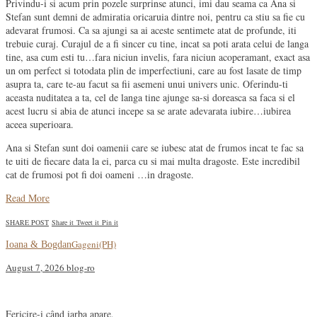
Privindu-i si acum prin pozele surprinse atunci, imi dau seama ca Ana si
Stefan sunt demni de admiratia oricaruia dintre noi, pentru ca stiu sa fie cu
adevarat frumosi. Ca sa ajungi sa ai aceste sentimete atat de profunde, iti
trebuie curaj. Curajul de a fi sincer cu tine, incat sa poti arata celui de langa
tine, asa cum esti tu…fara niciun invelis, fara niciun acoperamant, exact asa
un om perfect si totodata plin de imperfectiuni, care au fost lasate de timp
asupra ta, care te-au facut sa fii asemeni unui univers unic. Oferindu-ti
aceasta nuditatea a ta, cel de langa tine ajunge sa-si doreasca sa faca si el
acest lucru si abia de atunci incepe sa se arate adevarata iubire…iubirea
aceea superioara.
Ana si Stefan sunt doi oamenii care se iubesc atat de frumos incat te fac sa
te uiti de fiecare data la ei, parca cu si mai multa dragoste. Este incredibil
cat de frumosi pot fi doi oameni …in dragoste.
Read More
SHARE POST
Share it
Tweet it
Pin it
Gageni(PH)
Ioana & Bogdan
August 7, 2026
blog-ro
Fericire-i când iarba apare,