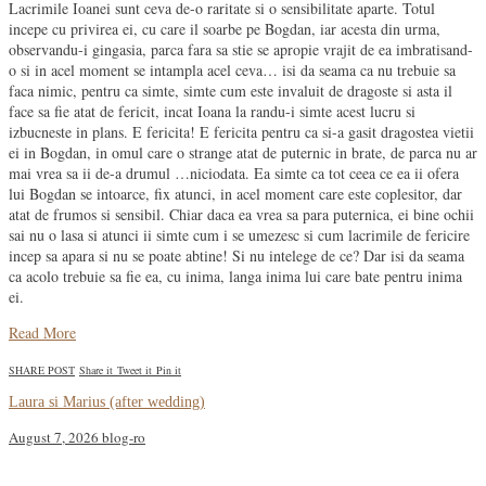
Lacrimile Ioanei sunt ceva de-o raritate si o sensibilitate aparte. Totul
incepe cu privirea ei, cu care il soarbe pe Bogdan, iar acesta din urma,
observandu-i gingasia, parca fara sa stie se apropie vrajit de ea imbratisand-
o si in acel moment se intampla acel ceva… isi da seama ca nu trebuie sa
faca nimic, pentru ca simte, simte cum este invaluit de dragoste si asta il
face sa fie atat de fericit, incat Ioana la randu-i simte acest lucru si
izbucneste in plans. E fericita! E fericita pentru ca si-a gasit dragostea vietii
ei in Bogdan, in omul care o strange atat de puternic in brate, de parca nu ar
mai vrea sa ii de-a drumul …niciodata. Ea simte ca tot ceea ce ea ii ofera
lui Bogdan se intoarce, fix atunci, in acel moment care este coplesitor, dar
atat de frumos si sensibil. Chiar daca ea vrea sa para puternica, ei bine ochii
sai nu o lasa si atunci ii simte cum i se umezesc si cum lacrimile de fericire
incep sa apara si nu se poate abtine! Si nu intelege de ce? Dar isi da seama
ca acolo trebuie sa fie ea, cu inima, langa inima lui care bate pentru inima
ei.
Read More
SHARE POST
Share it
Tweet it
Pin it
Laura si Marius (after wedding)
August 7, 2026
blog-ro