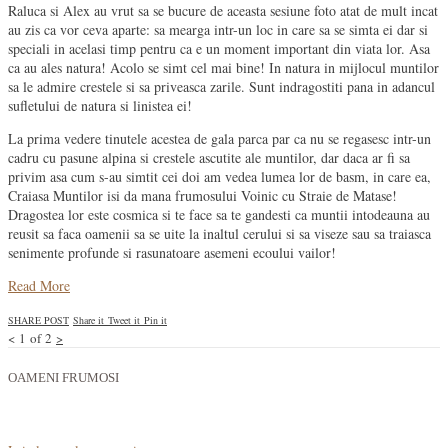
Raluca si Alex au vrut sa se bucure de aceasta sesiune foto atat de mult incat
au zis ca vor ceva aparte: sa mearga intr-un loc in care sa se simta ei dar si
speciali in acelasi timp pentru ca e un moment important din viata lor. Asa
ca au ales natura! Acolo se simt cel mai bine! In natura in mijlocul muntilor
sa le admire crestele si sa priveasca zarile. Sunt indragostiti pana in adancul
sufletului de natura si linistea ei!
La prima vedere tinutele acestea de gala parca par ca nu se regasesc intr-un
cadru cu pasune alpina si crestele ascutite ale muntilor, dar daca ar fi sa
privim asa cum s-au simtit cei doi am vedea lumea lor de basm, in care ea,
Craiasa Muntilor isi da mana frumosului Voinic cu Straie de Matase!
Dragostea lor este cosmica si te face sa te gandesti ca muntii intodeauna au
reusit sa faca oamenii sa se uite la inaltul cerului si sa viseze sau sa traiasca
senimente profunde si rasunatoare asemeni ecoului vailor!
Read More
SHARE POST
Share it
Tweet it
Pin it
<
1
of
2
>
OAMENI FRUMOSI