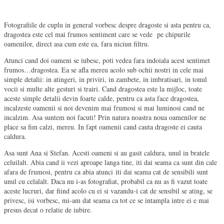
Fotografiile de cuplu in general vorbesc despre dragoste si asta pentru ca,
dragostea este cel mai frumos sentiment care se vede pe chipurile
oamenilor, direct asa cum este ea, fara niciun filtru.
Atunci cand doi oameni se iubesc, poti vedea fara indoiala acest sentimet
frumos…dragostea. Ea se afla mereu acolo sub ochii nostri in cele mai
simple detalii: in atingeri, in priviri, in zambete, in imbratisari, in tonul
vocii si multe alte gesturi si trairi. Cand dragostea este la mijloc, toate
aceste simple detalii devin foarte calde, pentru ca asta face dragostea,
incalzeste oamenii si noi devenim mai frumosi si mai luminosi cand ne
incalzim. Asa suntem noi facuti! Prin natura noastra noua oamenilor ne
place sa fim calzi, mereu. In fapt oamenii cand cauta dragoste ei cauta
caldura.
Asa sunt Ana si Stefan. Acesti oameni si au gasit caldura, unul in bratele
celuilalt. Abia cand ii vezi aproape langa tine, iti dai seama ca sunt din cale
afara de frumosi, pentru ca abia atunci iti dai seama cat de sensibili sunt
unul cu celalalt. Daca nu i-as fotografiat, probabil ca nu as fi vazut toate
aceste lucruri, dar fiind acolo cu ei si vazandu-i cat de sensibil se ating, se
privesc, isi vorbesc, mi-am dat seama ca tot ce se intampla intre ei e mai
presus decat o relatie de iubire.