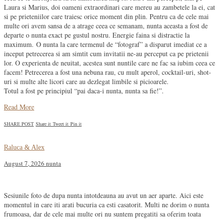
Laura si Marius, doi oameni extraordinari care mereu au zambetele la ei, cat
si pe prieteniilor care traiesc orice moment din plin. Pentru ca de cele mai
multe ori avem sansa de a atrage ceea ce semanam, nunta aceasta a fost de
departe o nunta exact pe gustul nostru. Energie faina si distractie la
maximum.
O nunta la care termenul de “fotograf” a disparut imediat ce a
inceput petrecerea si am simtit cum invitatii ne-au perceput ca pe prietenii
lor. O experienta de neuitat, acestea sunt nuntile care ne fac sa iubim ceea ce
facem! Petrecerea a fost una nebuna rau, cu mult aperol, cocktail-uri, shot-
uri si multe alte licori care au dezlegat limbile si picioarele.
Totul a fost pe principiul “pai daca-i nunta, nunta sa fie!”.
Read More
SHARE POST
Share it
Tweet it
Pin it
Raluca & Alex
August 7, 2026
nunta
Sesiunile foto de dupa nunta intotdeauna au avut un aer aparte. Aici este
momentul in care iti arati bucuria ca esti casatorit. Multi ne dorim o nunta
frumoasa, dar de cele mai multe ori nu suntem pregatiti sa oferim toata