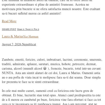
experiente extraordinare si pline de amintiri frumoase. Acestea ne
motiveaza prin bucurie si ne ofera satisfactia muncii noastre. Este exaltant
sa-ti bucuri sufletul mereu cu astfel amintiri!
Read More
SHARE POST
Share it
Tweet it
Pin it
Yaz Harman
Laura & Marius
August 7, 2026
Nepublicat
Zambete, emotii, fericire, culori, imbratisari, lacrimi, ceremonie, smerenie,
traditii, admiratie, aplauze, sarutari, muzica, hohote, petrecere, dezmat,
carisma, alcool (muuult alcool 😀
), frenezie, bucurie, totul intr-un cuvant:
NUNTA. Asta am simtit alaturi de cei doi, Laura si Marius. Oamenii astia
au o asa pofta de viata incat te molipsesc fara sa-ti dai seama. Doar simpla
lor prezenta te face sa te simti extraordinar.
In cele mai multe cazuri, oamenii cred ca fericirea este lucru greu de
obtinut. Ei bine, lucrurile stau total opus. Atunci cand predispozitia ta este
de a fi mereu cu zambetul pe buze, fericirea vine fara eforturi si face ca tot
ceea ce te inconjoara sa iti zambeasca inapoi. Asa i-am perceput, atat pe