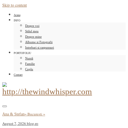
Skip to content
Acasa
INFO
Despre voi
Stilul meu
Despre mine
Albume si Fotografii
Intrebari si raspunsuri
PORTOFOLIU
Nuntă
Familie
Cuplu
Contact
~ Bucuresti ~
Ana & Stefan
August 7, 2026
blog-ro