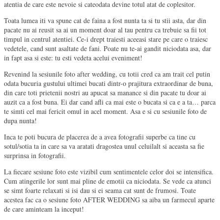
atentia de care este nevoie si cateodata devine totul atat de coplesitor.
Toata lumea iti va spune cat de faina a fost nunta ta si tu stii asta, dar din
pacate nu ai reusit sa ai un moment doar al tau pentru ca trebuie sa fii tot
timpul in centrul atentiei. Ce-i drept traiesti aceeasi stare pe care o traiesc
vedetele, cand sunt asaltate de fani. Poate nu te-ai gandit niciodata asa, dar
in fapt asa si este: tu esti vedeta acelui eveniment!
Revenind la sesiunile foto after wedding, cu totii cred ca am trait cel putin
odata bucuria gustului ultimei bucati dintr-o prajitura extraordinar de buna,
din care toti prietenii nostri au apucat sa manance si din pacate tu doar ai
auzit ca a fost buna. Ei dar cand afli ca mai este o bucata si ca e a ta… parca
te simti cel mai fericit omul in acel moment.
Asa e si cu sesiunile foto de
dupa nunta!
Inca te poti bucura de placerea de a avea fotografii superbe ca tine cu
sotul/sotia ta in care sa va aratati dragostea unul celuilalt si aceasta sa fie
surprinsa in fotografii.
La fiecare sesiune foto este vizibil cum sentimentele celor doi se intensifica.
Cum atingerile lor sunt mai pline de emotii ca niciodata. Se vede ca atunci
se simt foarte relaxati si isi dau si ei seama cat sunt de frumosi. Toate
acestea fac ca o sesiune foto AFTER WEDDING sa aiba un farmecul aparte
de care aminteam la inceput!