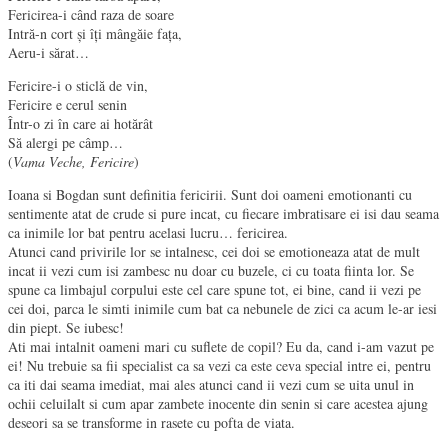
Fericirea-i când raza de soare
Intră-n cort și îți mângăie fața,
Aeru-i sărat…
Fericire-i o sticlă de vin,
Fericire e cerul senin
Într-o zi în care ai hotărât
Să alergi pe câmp…
(
Vama Veche, Fericire
)
Ioana si Bogdan sunt definitia fericirii. Sunt doi oameni emotionanti cu
sentimente atat de crude si pure incat, cu fiecare imbratisare ei isi dau seama
ca inimile lor bat pentru acelasi lucru… fericirea.
Atunci cand privirile lor se intalnesc, cei doi se emotioneaza atat de mult
incat ii vezi cum isi zambesc nu doar cu buzele, ci cu toata fiinta lor. Se
spune ca limbajul corpului este cel care spune tot, ei bine, cand ii vezi pe
cei doi, parca le simti inimile cum bat ca nebunele de zici ca acum le-ar iesi
din piept. Se iubesc!
Ati mai intalnit oameni mari cu suflete de copil? Eu da, cand i-am vazut pe
ei! Nu trebuie sa fii specialist ca sa vezi ca este ceva special intre ei, pentru
ca iti dai seama imediat, mai ales atunci cand ii vezi cum se uita unul in
ochii celuilalt si cum apar zambete inocente din senin si care acestea ajung
deseori sa se transforme in rasete cu pofta de viata.