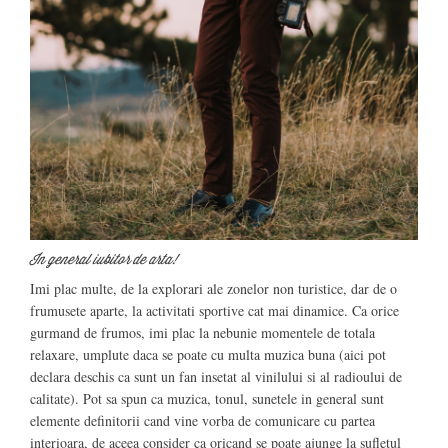
In general iubitor de arta!
Imi plac multe, de la explorari ale zonelor non turistice, dar de o
frumusete aparte, la activitati sportive cat mai dinamice. Ca orice
gurmand de frumos, imi plac la nebunie momentele de totala
relaxare, umplute daca se poate cu multa muzica buna (aici pot
declara deschis ca sunt un fan insetat al vinilului si al radioului de
calitate). Pot sa spun ca muzica, tonul, sunetele in general sunt
elemente definitorii cand vine vorba de comunicare cu partea
interioara, de aceea consider ca oricand se poate ajunge la sufletul