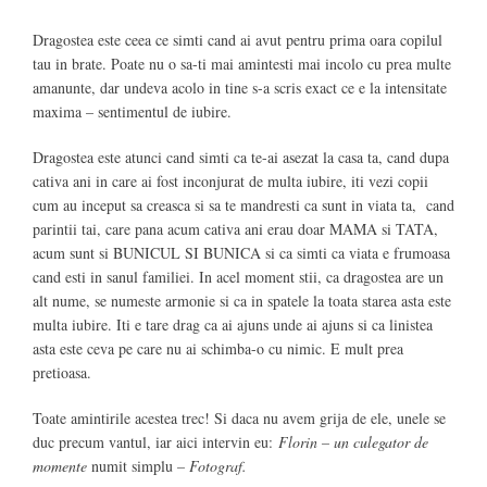
Dragostea este ceea ce simti cand ai avut pentru prima oara copilul
tau in brate. Poate nu o sa-ti mai amintesti mai incolo cu prea multe
amanunte, dar undeva acolo in tine s-a scris exact ce e la intensitate
maxima – sentimentul de iubire.
Dragostea este atunci cand simti ca te-ai asezat la casa ta, cand dupa
cativa ani in care ai fost inconjurat de multa iubire, iti vezi copii
cum au inceput sa creasca si sa te mandresti ca sunt in viata ta, cand
parintii tai, care pana acum cativa ani erau doar MAMA si TATA,
acum sunt si BUNICUL SI BUNICA si ca simti ca viata e frumoasa
cand esti in sanul familiei. In acel moment stii, ca dragostea are un
alt nume, se numeste armonie si ca in spatele la toata starea asta este
multa iubire. Iti e tare drag ca ai ajuns unde ai ajuns si ca linistea
asta este ceva pe care nu ai schimba-o cu nimic. E mult prea
pretioasa.
Toate amintirile acestea trec! Si daca nu avem grija de ele, unele se
duc precum vantul, iar aici intervin eu:
Florin – un culegator de
momente
numit simplu
– Fotograf.