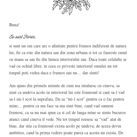
Buna!
Eu sunt Florin,
si sunt un om care are o afinitate pentru frumos indiferent de natura
lui, fie ca este din natura sau din zona urbana si tot ce faureste omul
cu mana sa sau fie din lumea interiorului sau. Daca toate celalalte se
vad cu ochiul liber, in ceea ce priveste interiorul omului nu tot
timpul poti vedea daca e frumos sau nu… dar s
imti!
Am ajuns din primele minute de cum ma intalnesc cu cineva, sa
simt ca undeva acolo in interiorul lui este frumosul si caut sa-l vad
sa-l mi-l scot la suprafata. Da sa “mi-l scot” pentru ca o fac pentru
mine…
pentru ca ma face sa ma simt bine, cand vad oameni
frumosi, ca sa nu mai spun ca si cel de langa mine se simte bucuros
atunci cand cineva il vede. Nu tot timpul reusesc sa “vad” atat de
bine, dar stiu ca frumosul exista acolo pe undeva; de aceea devin
ambitios, cand la prima vedere poate parea ca acesta nu exista. De