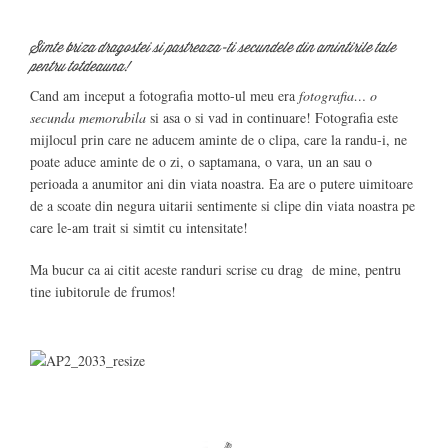
Simte briza dragostei si pastreaza-ti secundele din amintirile tale
pentru totdeauna!
Cand am inceput a fotografia motto-ul meu era
fotografia… o
secunda memorabila
si asa o si vad in continuare! Fotografia este
mijlocul prin care ne aducem aminte de o clipa, care la randu-i, ne
poate aduce aminte de o zi, o saptamana, o vara, un an sau o
perioada a anumitor ani din viata noastra. Ea are o putere uimitoare
de a scoate din negura uitarii sentimente si clipe din viata noastra pe
care le-am trait si simtit cu intensitate!
Ma bucur ca ai citit aceste randuri scrise cu drag de mine, pentru
tine iubitorule de frumos!