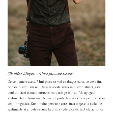
The Wind Whisper –
“Catch your love breeze”
De ce numele acesta? Imi place sa vad ca dragostea ca pe ceva fin,
pe care o simti sau nu. Daca ai acesta sansa sa o simti atunci, esti
unul din acei oameni norocosi care atinge intr-un fel, apogeul
sentimentelor frumoase. Nimic nu poate fi mai extravagant, decat sa
simti dragostea. Sunt multe persoane care inca tanjesc la astfel de
sentimente si ai putea spune la prima vedere ca de fapt ele au tot ce