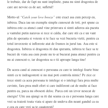
le trebuie, dar de fapt nu sunt implinite, pana nu simt dragostea de
care are nevoie ca de aer, sufletul!
Motto-ul
“Catch your love breeze”
este exact asa cum percep eu,
iubirea. Daca iau un exemplu simplu cunoscut de toti, pot spune ca
iubirea este ca atunci cand vine primvara si simti adierea aia pacuta
a vantului putin naravas si rece si calda, dar care stii ca e un vant
plin de speranta si voiesie si te face sa vezi bucuria vietii, pentru ca
totul inverzeste si infloreste atat de frumos in jurul tau. Asa este si
dragostea. Iubirea si dragostea iti dau speranta, iubirea te face sa te
bucuri de viata asa cum poate nu te-ai bucurat pana atunci pentru ca
nu ai cunoscut-o, iar dragostea sa o tii aproape langa tine!
De aceea cand ai cunoscut o persoana cu care te intelegi foarte bine
simti ca te indragostesti si nu mai poti controla nimic! Pe zice ce
trece simti ca acea persoana te intelege si o intelegi fara prea multe
cuvinte, fara prea mult efort si care indiferent cat de multe ai face
pentru ea, parca nu obosesti deloc. Parca esti un izvor nesecat de
energie! Uite asa ajungi sa iti dai seama ca ea e persoana langa care
vrei sa traiesti toata viata si apare de undeva din neant gandul ca ea
e cea cu care vrei sa te casatoresti!