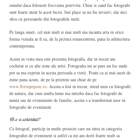
omului daca folosesti frecventa potrivita. Chiar si cand fac fotografii
sunt foarte atent la acest lucru. Imi place sa nu fiu invaziv, dar nici
sfios cu persoanele din fotografiile mele.
Pe langa sunet, cel mai mult si mai mult ma incanta arta in orice
forma vizuala ar fi ea, de la pictura renascentista, pana la arhitectura
contemporana.
Acum in viata mea este prezenta fotografia, dar in trecut am
cochetat si cu alte zone ale artei. Fotografia mi se pare un loc unde
pot sa ma exprim in acesta perioada a vietii. Poate ca ai mai auzit de
mine pana acum, de pe la prieteni sau chiar de pe
www.florinpepene.ro
. Acesta a fost in trecut, siteul meu cu fotografii
de natura, dar cum multa lume ma intreba daca fac fotografii de
nunta sau de evenimente de familie, acesta s-a transformat usor in
fotografie de eveniment.
Ce s-a schimbat?
Ca fotograf, particip in multe proiecte care nu intra in categoria
fotografiei de eveniment si astfel ca mi-am dorit foarte mult sa