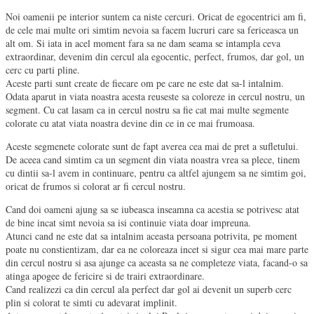
Noi oamenii pe interior suntem ca niste cercuri. Oricat de egocentrici am fi,
de cele mai multe ori simtim nevoia sa facem lucruri care sa fericeasca un
alt om. Si iata in acel moment fara sa ne dam seama se intampla ceva
extraordinar, devenim din cercul ala egocentic, perfect, frumos, dar gol, un
cerc cu parti pline.
Aceste parti sunt create de fiecare om pe care ne este dat sa-l intalnim.
Odata aparut in viata noastra acesta reuseste sa coloreze in cercul nostru, un
segment. Cu cat lasam ca in cercul nostru sa fie cat mai multe segmente
colorate cu atat viata noastra devine din ce in ce mai frumoasa.
Aceste segmenete colorate sunt de fapt averea cea mai de pret a sufletului.
De aceea cand simtim ca un segment din viata noastra vrea sa plece, tinem
cu dintii sa-l avem in continuare, pentru ca altfel ajungem sa ne simtim goi,
oricat de frumos si colorat ar fi cercul nostru.
Cand doi oameni ajung sa se iubeasca inseamna ca acestia se potrivesc atat
de bine incat simt nevoia sa isi continuie viata doar impreuna.
Atunci cand ne este dat sa intalnim aceasta persoana potrivita, pe moment
poate nu constientizam, dar ea ne coloreaza incet si sigur cea mai mare parte
din cercul nostru si asa ajunge ca aceasta sa ne completeze viata, facand-o sa
atinga apogee de fericire si de trairi extraordinare.
Cand realizezi ca din cercul ala perfect dar gol ai devenit un superb cerc
plin si colorat te simti cu adevarat implinit.