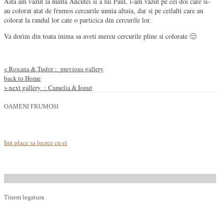
Asta am vazut la nunta Ancutei si a lui Paul, i-am vazut pe cei doi care si-
au colorat atat de frumos cercurile unuia altuia, dar si pe ceilalti care au
colorat la randul lor cate o particica din cercurile lor.
Va dorim din toata inima sa aveti mereu cercurile pline si colorate 🙂
<
Roxana & Tudor :
previous gallery
back to Home
>
next gallery
: Camelia & Ionut
OAMENI FRUMOSI
Imi place sa lucrez cu ei
Tinem legatura