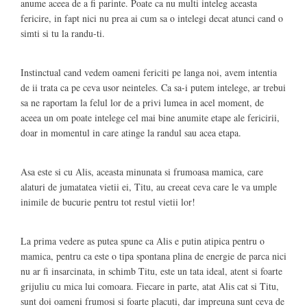
anume aceea de a fi parinte. Poate ca nu multi inteleg aceasta
fericire, in fapt nici nu prea ai cum sa o intelegi decat atunci cand o
simti si tu la randu-ti.
Instinctual cand vedem oameni fericiti pe langa noi, avem intentia
de ii trata ca pe ceva usor neinteles. Ca sa-i putem intelege, ar trebui
sa ne raportam la felul lor de a privi lumea in acel moment, de
aceea un om poate intelege cel mai bine anumite etape ale fericirii,
doar in momentul in care atinge la randul sau acea etapa.
Asa este si cu Alis, aceasta minunata si frumoasa mamica, care
alaturi de jumatatea vietii ei, Titu, au creeat ceva care le va umple
inimile de bucurie pentru tot restul vietii lor!
La prima vedere as putea spune ca Alis e putin atipica pentru o
mamica, pentru ca este o tipa spontana plina de energie de parca nici
nu ar fi insarcinata, in schimb Titu, este un tata ideal, atent si foarte
grijuliu cu mica lui comoara. Fiecare in parte, atat Alis cat si Titu,
sunt doi oameni frumosi si foarte placuti, dar impreuna sunt ceva de