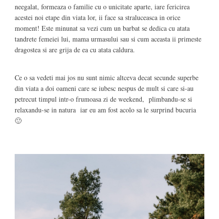
neegalat, formeaza o familie cu o unicitate aparte, iare fericirea
acestei noi etape din viata lor, ii face sa straluceasca in orice
moment! Este minunat sa vezi cum un barbat se dedica cu atata
tandrete femeiei lui, mama urmasului sau si cum aceasta ii primeste
dragostea si are grija de ea cu atata caldura.
Ce o sa vedeti mai jos nu sunt nimic altceva decat secunde superbe
din viata a doi oameni care se iubesc nespus de mult si care si-au
petrecut timpul intr-o frumoasa zi de weekend, plimbandu-se si
relaxandu-se in natura iar eu am fost acolo sa le surprind bucuria
🙂