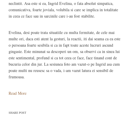
neclintit. Asa este si ea, Ingrid Evelina, o fata absolut simpatica,
comunicativa, foarte joviala, volubila si care se implica in totalitate
in ceea ce face sau in sarcinile care i-au fost stabilite.
Evelina, desi poate trata situatiile cu multa fermitate, de cele mai
multe ori, daca esti atent la gesturi, la reactii, iti dai seama ca ea este
o persoana foarte sesibila si ca in fapt toate aceste lucruri ascund
gingasie. Este minunat sa descoperi un om, sa observi ca in sinea lui
este sentimental, profund si ca tot ceea ce face, face tinand cont de
bucuria celor din jur. La sesiunea foto am vazut-o pe Ingrid asa cum
poate multi nu reusesc sa o vada, i-am vazut latura ei sensibil de
frumoasa.
Read More
SHARE POST